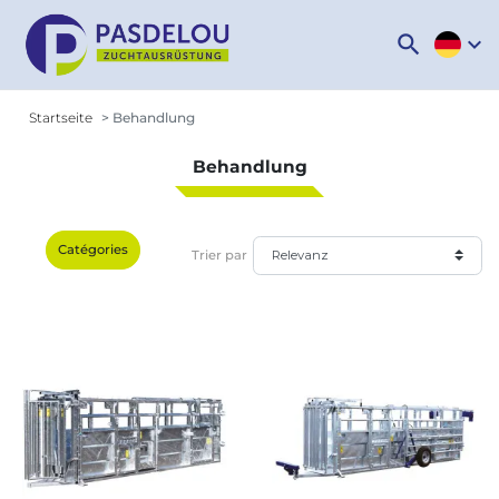
search
expand_more
Startseite
Behandlung
Behandlung
Catégories
Trier par