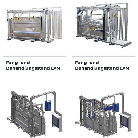
Fang- und
Fang- und
Behandlungsstand LVM
Behandlungsstand LVM
- Verblechte Panels -
- 4 Seitentüren -
breitenverstellbare
Breitenverstellbare
Seiten - verblechte
Seiten - Seitenwände
seitliche Panels
mit Türen