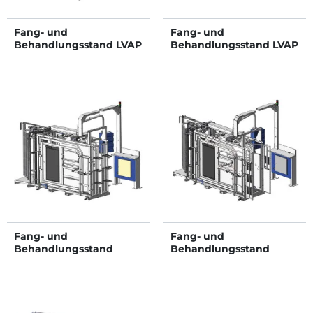
Fang- und
Fang- und
Behandlungsstand LVAP
Behandlungsstand LVAP
- Verblechte Panels -
- 4 Seitentüren -
Breitenverstellbare
Breitenverstellbare
Seiten - verblechte
Seiten - Seitliche Panels,
seitliche Panels, nicht
öffnend, mit Türen
öffnend
Fang- und
Fang- und
Behandlungsstand
Behandlungsstand
LVAPI - Verblechte
LVAPI - 3 Seitentüren -
Panels -
Breitenverstellbare
Breitenverstellbare
Seiten - Seitliche Panels,
Seiten - verblechte
öffnend, mit Türen
seitliche Panels, öffnend.