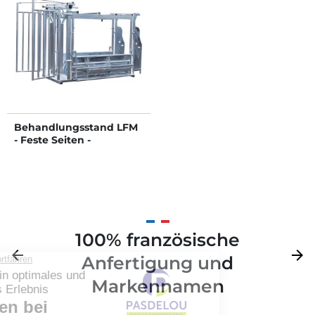
Behandlungsstand LFM
- Feste Seiten -
Verblechte seitliche
Panels mit
aufklappbarem Oberteil
100% französische
Zurück
arrow_back
Weite
arrow_forward
Anfertigung und
Markennamen