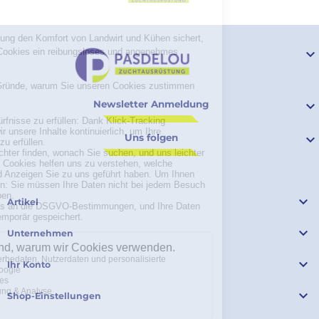

Newsletter Anmeldung

Uns folgen


Artikel

Unternehmen

Ihr Konto

Shop-Einstellungen