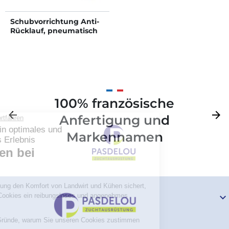
Schubvorrichtung Anti-
Rücklauf, pneumatisch
100% französische
Zurück
arrow_back
Weite
arrow_forward
Anfertigung und
Markennamen
