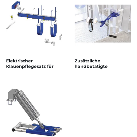
Elektrischer
Zusätzliche
Klauenpflegesatz für
handbetätigte
Stand AP mit
vorderfuβwinde
breitenverstellbaren
Seiten - 4 Seitentüren