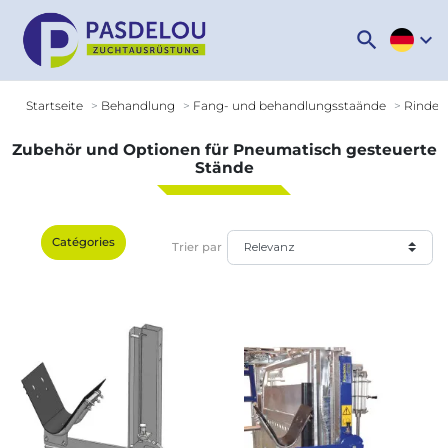
search
expand_more
Startseite
Behandlung
Fang- und behandlungsstaände
Rinder
Zubehör und Optionen für Pneumatisch gesteuerte
Stände
Catégories
Trier par