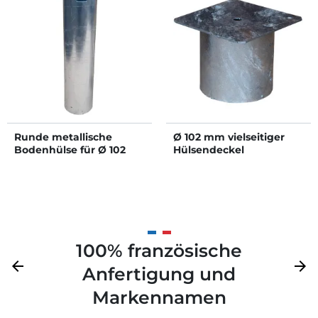
Runde metallische
Ø 102 mm vielseitiger
Bodenhülse für Ø 102
Hülsendeckel
mm runden Pfosten
100% französische
Zurück
arrow_back
Weite
arrow_forward
Anfertigung und
Markennamen