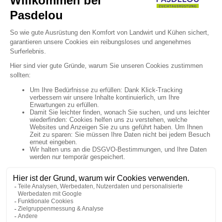

Newsletter Anmeldung

Uns folgen


Artikel

Unternehmen

Ihr Konto

Shop-Einstellungen