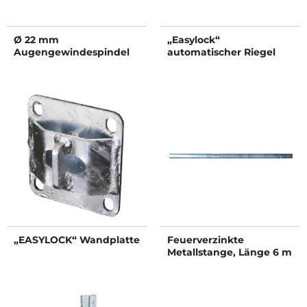
Ø 22 mm
„Easylock“
Augengewindespindel
automatischer Riegel
„EASYLOCK“ Wandplatte
Feuerverzinkte
Metallstange, Länge 6 m
x Ø 60,3 mm