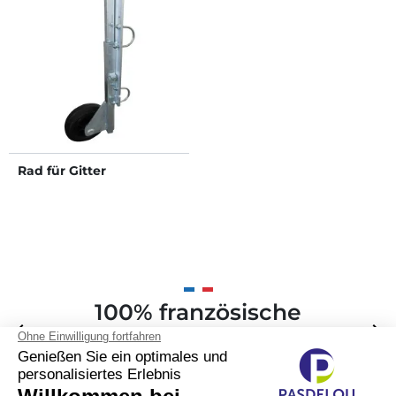
Rad für Gitter
100% französische
Zurück
arrow_back
Weite
arrow_forward
Anfertigung und
Markennamen