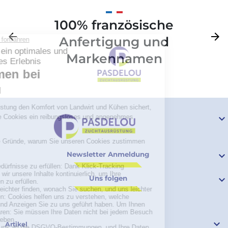
100% französische
Zurück
arrow_back
Weite
arrow_forward
Anfertigung und
Markennamen

Newsletter Anmeldung

Uns folgen


Artikel