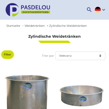
search
expand_more
Startseite
Weidetränken
Zylindische Weidetränken
Zylindische Weidetränken
Filter
Trier par