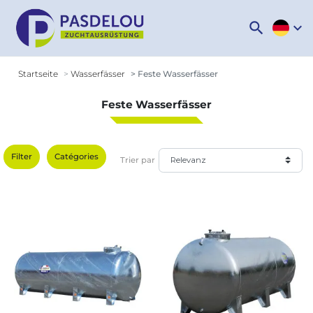
search
expand_more
Startseite
Wasserfässer
Feste Wasserfässer
Feste Wasserfässer
Filter
Catégories
Trier par