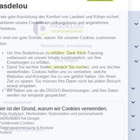

Newsletter Anmeldung

Uns folgen


Artikel

Unternehmen

Ihr Konto

Shop-Einstellungen