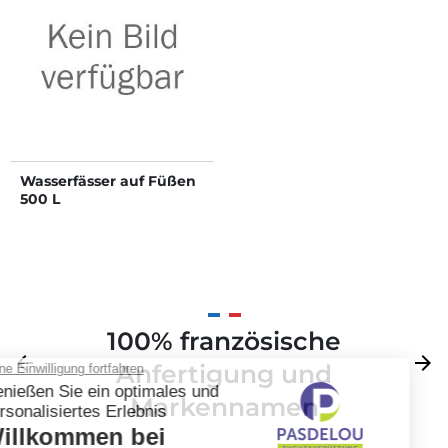
Wasserfässer auf Füßen
500 L
100% französische
Zurück
arrow_back
Weite
arrow_forward
Anfertigung und
Markennamen