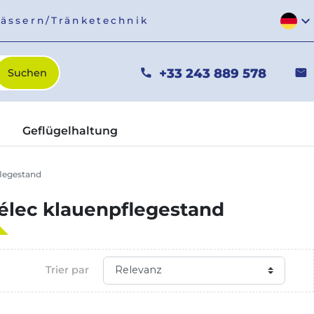
expand_more
fässern/Tränketechnik
+33 243 889 578
phone
mail
Geflügelhaltung
flegestand
-élec klauenpflegestand
Trier par