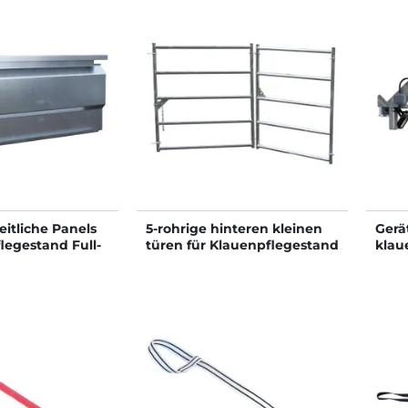
eitliche Panels
5-rohrige hinteren kleinen
Gerä
legestand Full-
türen für Klauenpflegestand
klau
Full-Elec