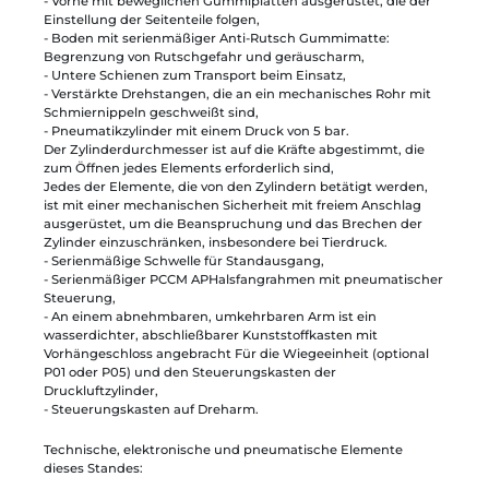
- Vorne mit beweglichen Gummiplatten ausgerüstet, die der
Einstellung der Seitenteile folgen,
- Boden mit serienmäßiger Anti-Rutsch Gummimatte:
Begrenzung von Rutschgefahr und geräuscharm,
- Untere Schienen zum Transport beim Einsatz,
- Verstärkte Drehstangen, die an ein mechanisches Rohr mit
Schmiernippeln geschweißt sind,
- Pneumatikzylinder mit einem Druck von 5 bar.
Der Zylinderdurchmesser ist auf die Kräfte abgestimmt, die
zum Öffnen jedes Elements erforderlich sind,
Jedes der Elemente, die von den Zylindern betätigt werden,
ist mit einer mechanischen Sicherheit mit freiem Anschlag
ausgerüstet, um die Beanspruchung und das Brechen der
Zylinder einzuschränken, insbesondere bei Tierdruck.
- Serienmäßige Schwelle für Standausgang,
- Serienmäßiger PCCM APHalsfangrahmen mit pneumatischer
Steuerung,
- An einem abnehmbaren, umkehrbaren Arm ist ein
wasserdichter, abschließbarer Kunststoffkasten mit
Vorhängeschloss angebracht Für die Wiegeeinheit (optional
P01 oder P05) und den Steuerungskasten der
Druckluftzylinder,
- Steuerungskasten auf Dreharm.
Technische, elektronische und pneumatische Elemente
dieses Standes: