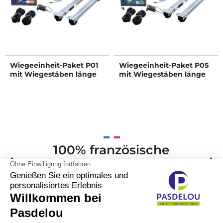
Wiegeeinheit-Paket P01
Wiegeeinheit-Paket P05
mit Wiegestäben länge
mit Wiegestäben länge
0,94 m
0,94 m
100% französische
Zurück
arrow_back
Weite
arrow_forward
Anfertigung und
Markennamen