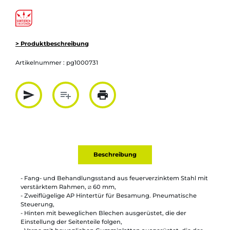
> Produktbeschreibung
Artikelnummer :
pg1000731
send
playlist_add
print
Partager par mail
Ajouter à la liste
Imprimer
Beschreibung
- Fang- und Behandlungsstand aus feuerverzinktem Stahl mit
verstärktem Rahmen, ⧄ 60 mm,
- Zweiflügelige AP Hintertür für Besamung. Pneumatische
Steuerung,
- Hinten mit beweglichen Blechen ausgerüstet, die der
Einstellung der Seitenteile folgen,