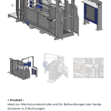
arrow_backward
arrow_forward
Zurück
Weiter
+ Produkt :
Ideal zur Wachstumskontrolle und für Behandlungen der Herde.
Sortieren in 3 Richtungen.