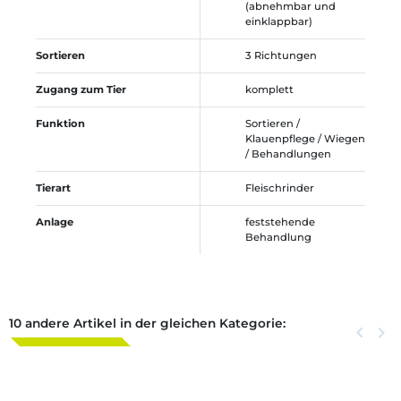
(abnehmbar und
einklappbar)
Sortieren
3 Richtungen
Zugang zum Tier
komplett
Funktion
Sortieren /
Klauenpflege / Wiegen
/ Behandlungen
Tierart
Fleischrinder
Anlage
feststehende
Behandlung
10 andere Artikel in der gleichen Kategorie:
Zurück
keyboard_arrow_left
Weite
keyboard_arrow_right