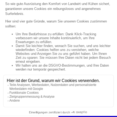

Newsletter Anmeldung

Uns folgen


Artikel

Unternehmen

Ihr Konto

Shop-Einstellungen
© Polymoule 2026 -
Réalisation site e-commerce