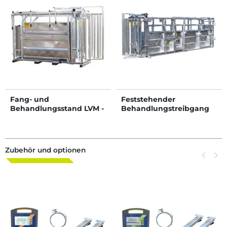
Fang- und
Feststehender
Behandlungsstand LVM -
Behandlungstreibgang
Verblechte Panels -
breitenverstellbare
Seiten - verblechte
seitliche Panels
Zubehör und optionen
Zurück
keyboard_arrow_left
Weite
keyboard_arrow_right