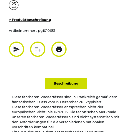
> Produktbeschreibung
Artikelnummer :
pg1010651
send
playlist_add
print
Partager par mail
Ajouter à la liste
Imprimer
Beschreibung
Diese fahrbaren Wasserfässer sind in Frankreich gemäß dem
französischen Erlass vom 19 Dezember 2016 typisiert.
Diese fahrbaren Wasserfässer entsprechen nicht der
europäischen Richtlinie 167/2013. Die technischen Merkmale
unseren fahrbaren Wasserfässern sind nicht systematisch mit
den Anforderungen für die verschiedenen nationalen
Vorschriften kompatibel.
Eine Typisierung in dem entsprechenden Land muss