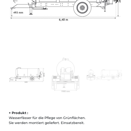
arrow_backward
arrow_forward
Zurück
Weiter
+ Produkt :
Wasserfässer für die Pflege von Grünflächen.
Sie werden montiert geliefert. Einsatzbereit.