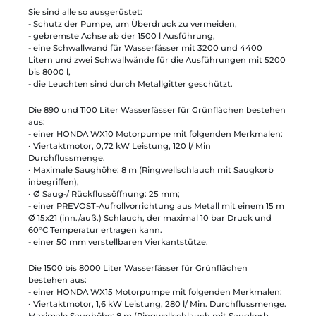
Sie sind alle so ausgerüstet:
- Schutz der Pumpe, um Überdruck zu vermeiden,
- gebremste Achse ab der 1500 l Ausführung,
- eine Schwallwand für Wasserfässer mit 3200 und 4400
Litern und zwei Schwallwände für die Ausführungen mit 5200
bis 8000 l,
- die Leuchten sind durch Metallgitter geschützt.
Die 890 und 1100 Liter Wasserfässer für Grünflächen bestehen
aus:
- einer HONDA WX10 Motorpumpe mit folgenden Merkmalen:
• Viertaktmotor, 0,72 kW Leistung, 120 l/ Min
Durchflussmenge.
• Maximale Saughöhe: 8 m (Ringwellschlauch mit Saugkorb
inbegriffen),
• Ø Saug-/ Rückflussöffnung: 25 mm;
- einer PREVOST-Aufrollvorrichtung aus Metall mit einem 15 m
Ø 15x21 (inn./auß.) Schlauch, der maximal 10 bar Druck und
60°C Temperatur ertragen kann.
- einer 50 mm verstellbaren Vierkantstütze.
Die 1500 bis 8000 Liter Wasserfässer für Grünflächen
bestehen aus:
- einer HONDA WX15 Motorpumpe mit folgenden Merkmalen:
• Viertaktmotor, 1,6 kW Leistung, 280 l/ Min. Durchflussmenge.
Maximale Saughöhe: 8 m (Ringwellschlauch mit Saugkorb