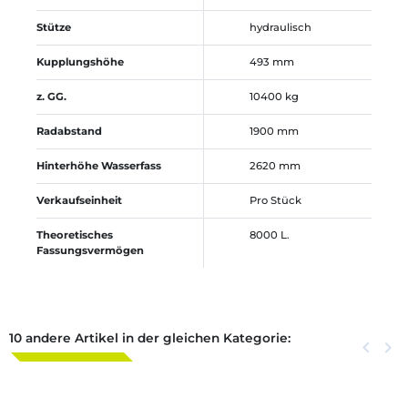
Stütze
hydraulisch
Kupplungshöhe
493 mm
z. GG.
10400 kg
Radabstand
1900 mm
Hinterhöhe Wasserfass
2620 mm
Verkaufseinheit
Pro Stück
Theoretisches
8000 L.
Fassungsvermögen
10 andere Artikel in der gleichen Kategorie:
Zurück
keyboard_arrow_left
Weite
keyboard_arrow_right