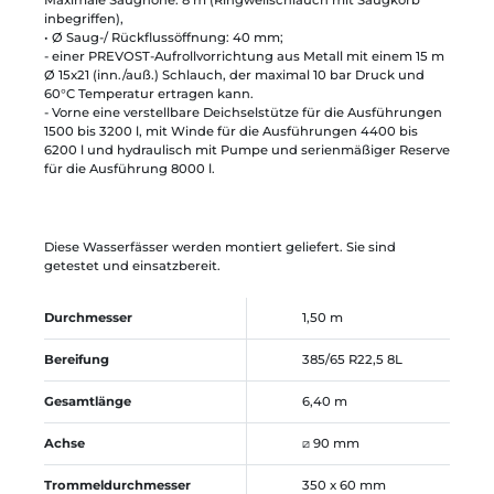
inbegriffen),
• Ø Saug-/ Rückflussöffnung: 40 mm;
- einer PREVOST-Aufrollvorrichtung aus Metall mit einem 15 m
Ø 15x21 (inn./auß.) Schlauch, der maximal 10 bar Druck und
60°C Temperatur ertragen kann.
- Vorne eine verstellbare Deichselstütze für die Ausführungen
1500 bis 3200 l, mit Winde für die Ausführungen 4400 bis
6200 l und hydraulisch mit Pumpe und serienmäßiger Reserve
für die Ausführung 8000 l.
Diese Wasserfässer werden montiert geliefert. Sie sind
getestet und einsatzbereit.
Durchmesser
1,50 m
Bereifung
385/65 R22,5 8L
Gesamtlänge
6,40 m
Achse
⧄ 90 mm
Trommeldurchmesser
350 x 60 mm