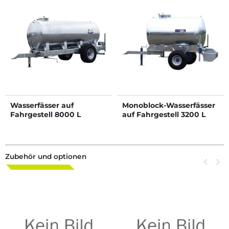
Wasserfässer auf
Monoblock-Wasserfässer
Fahrgestell 8000 L
auf Fahrgestell 3200 L
Zubehör und optionen
Zurück
keyboard_arrow_left
Weite
keyboard_arrow_right