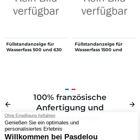
Füllstandanzeige für
Füllstandanzeige für
Wasserfass 500 und 630
Wasserfass 1500 und
L
2000 L
100% französische
Zurück
arrow_back
Weite
arrow_forward
Anfertigung und
Markennamen