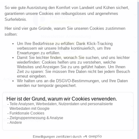

Newsletter Anmeldung

Uns folgen


Artikel

Unternehmen

Ihr Konto

Shop-Einstellungen
© Polymoule 2026 -
Réalisation site e-commerce