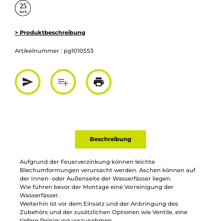
> Produktbeschreibung
Artikelnummer :
pg1010553
send
playlist_add
print
Partager par mail
Ajouter à la liste
Imprimer
Beschreibung
Aufgrund der Feuerverzinkung können leichte
Blechumformungen verursacht werden. Aschen können auf
der Innen- oder Außenseite der Wasserfässer liegen.
Wie führen bevor der Montage eine Vorreinigung der
Wasserfässer.
Weiterhin ist vor dem Einsatz und der Anbringung des
Zubehörs und der zusätzlichen Optionen wie Ventile, eine
tiefere Reinigung vorzunehmen.