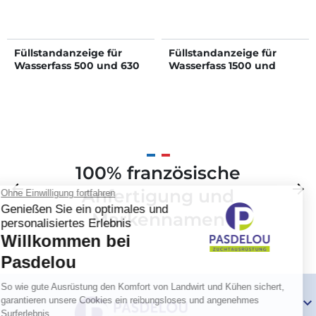
Füllstandanzeige für
Füllstandanzeige für
Wasserfass 500 und 630
Wasserfass 1500 und
L
2000 L
100% französische
Zurück
arrow_back
Weite
arrow_forward
Anfertigung und
Markennamen
