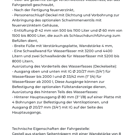
Fahrgestell geschraubt,
- Nach der Fertigung feuerverzinkt,
- Personenschlupf-Deckel mit Dichtung und Vorbohrung zur
Anbringung des optionalen Schwimmerventils mit
feuerverzinktem Gehäuse,
- Entlüftung Ø 42 mm von 500 bis 1100 Liter und Ø 60 mm von
1500 bis 8000 Liter, die auch als Schlauchdurchführung zum
Befüllen dient,
- Breite Füße mit Verstärkungsplatte, Wandstärke 4 mm,
- Eine Schwallwand für Wasserfässer mit 3200 und 4400
Litern und zwei Schwallwände für Wasserfässer mit 5200 bis
8000 Litern,
Ausrüstung des Vorderteils des Wasserfasses (Deckelseite):
- Ausgang oben und unten mit IG Ø 20/27 mm (3/4") für
Wasserfässer bis 2000 l und Ø 33/42 mm (1" 1/4) für
Wasserfässer ab 2000 l, Diese Ausgänge können zur
Befestigung der optionalen Füllstandanzeige dienen,
Ausrüstung des hinteren Teils des Wasserfasses:
- Hinterer Hauptausgang Ø 80 mm (3" 1/8) auf einer Platte mit
4 Bohrungen zur Befestigung der Ventiloptionen, und
Ausgang Ø 20/27 mm (3/4") mit IG auf der Seite des
Hauptausgangs.
Technische Eigenschaften der Fahrgestelle:
Gestell aus starken Seitenträgern mit einer Wandstärke von 8