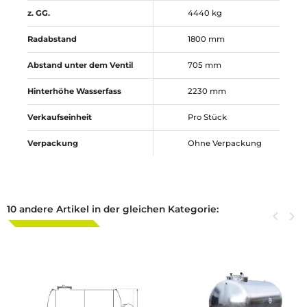
z. GG.
4440 kg
Radabstand
1800 mm
Abstand unter dem Ventil
705 mm
Hinterhöhe Wasserfass
2230 mm
Verkaufseinheit
Pro Stück
Verpackung
Ohne Verpackung
10 andere Artikel in der gleichen Kategorie:
Zurück
keyboard_arrow_left
Weite
keyboard_arrow_right