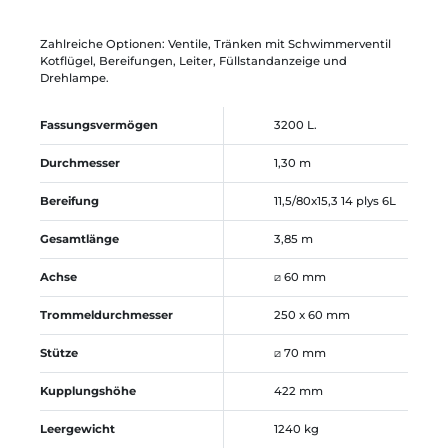
Zahlreiche Optionen: Ventile, Tränken mit Schwimmerventil
Kotflügel, Bereifungen, Leiter, Füllstandanzeige und
Drehlampe.
Fassungsvermögen
3200 L.
Durchmesser
1,30 m
Bereifung
11,5/80x15,3 14 plys 6L
Gesamtlänge
3,85 m
Achse
⧄ 60 mm
Trommeldurchmesser
250 x 60 mm
Stütze
⧄ 70 mm
Kupplungshöhe
422 mm
Leergewicht
1240 kg