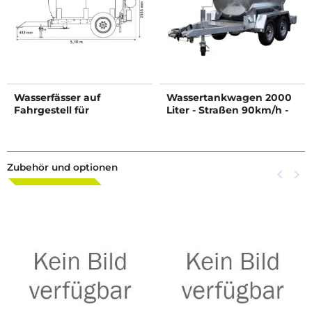
Wasserfässer auf
Wassertankwagen 2000
Fahrgestell für
Liter - Straßen 90km/h -
Grünflächen 5200 L
PTC 3 T
Zubehör und optionen
Zurück
keyboard_arrow_left
Weite
keyboard_arrow_right