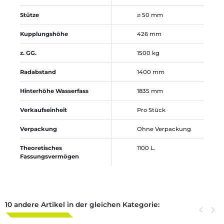
Stütze
⧄ 50 mm
Kupplungshöhe
426 mm
z. GG.
1500 kg
Radabstand
1400 mm
Hinterhöhe Wasserfass
1835 mm
Verkaufseinheit
Pro Stück
Verpackung
Ohne Verpackung
Theoretisches
1100 L.
Fassungsvermögen
10 andere Artikel in der gleichen Kategorie:
Zurück
keyboard_arrow_left
Weite
keyboard_arrow_right