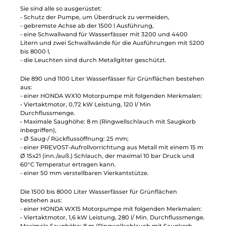
Sie sind alle so ausgerüstet:
- Schutz der Pumpe, um Überdruck zu vermeiden,
- gebremste Achse ab der 1500 l Ausführung,
- eine Schwallwand für Wasserfässer mit 3200 und 4400
Litern und zwei Schwallwände für die Ausführungen mit 5200
bis 8000 l,
- die Leuchten sind durch Metallgitter geschützt.
Die 890 und 1100 Liter Wasserfässer für Grünflächen bestehen
aus:
- einer HONDA WX10 Motorpumpe mit folgenden Merkmalen:
• Viertaktmotor, 0,72 kW Leistung, 120 l/ Min
Durchflussmenge.
• Maximale Saughöhe: 8 m (Ringwellschlauch mit Saugkorb
inbegriffen),
• Ø Saug-/ Rückflussöffnung: 25 mm;
- einer PREVOST-Aufrollvorrichtung aus Metall mit einem 15 m
Ø 15x21 (inn./auß.) Schlauch, der maximal 10 bar Druck und
60°C Temperatur ertragen kann.
- einer 50 mm verstellbaren Vierkantstütze.
Die 1500 bis 8000 Liter Wasserfässer für Grünflächen
bestehen aus:
- einer HONDA WX15 Motorpumpe mit folgenden Merkmalen:
• Viertaktmotor, 1,6 kW Leistung, 280 l/ Min. Durchflussmenge.
Maximale Saughöhe: 8 m (Ringwellschlauch mit Saugkorb