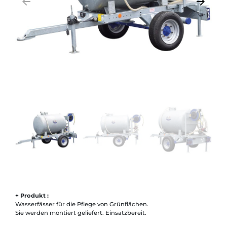
arrow_backward
arrow_forward
Zurück
Weiter
+ Produkt :
Wasserfässer für die Pflege von Grünflächen.
Sie werden montiert geliefert. Einsatzbereit.