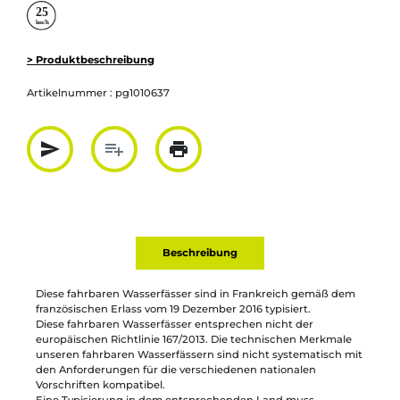
> Produktbeschreibung
Artikelnummer :
pg1010637
send
playlist_add
print
Partager par mail
Ajouter à la liste
Imprimer
Beschreibung
Diese fahrbaren Wasserfässer sind in Frankreich gemäß dem
französischen Erlass vom 19 Dezember 2016 typisiert.
Diese fahrbaren Wasserfässer entsprechen nicht der
europäischen Richtlinie 167/2013. Die technischen Merkmale
unseren fahrbaren Wasserfässern sind nicht systematisch mit
den Anforderungen für die verschiedenen nationalen
Vorschriften kompatibel.
Eine Typisierung in dem entsprechenden Land muss