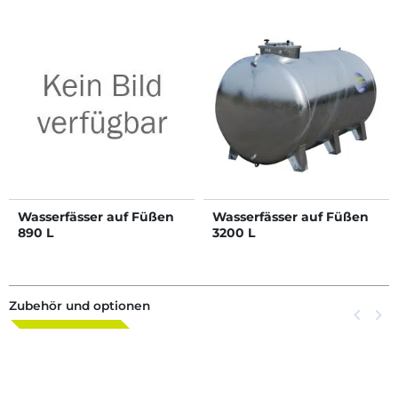
Wasserfässer auf Füßen
Wasserfässer auf Füßen
890 L
3200 L
Zubehör und optionen
Zurück
keyboard_arrow_left
Weite
keyboard_arrow_right