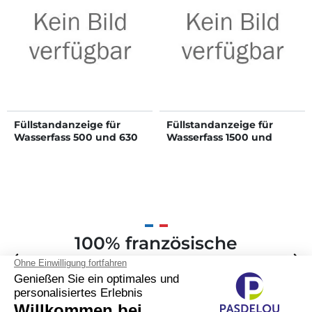
Füllstandanzeige für
Füllstandanzeige für
Wasserfass 500 und 630
Wasserfass 1500 und
L
2000 L
100% französische
Zurück
arrow_back
Weite
arrow_forward
Anfertigung und
Markennamen