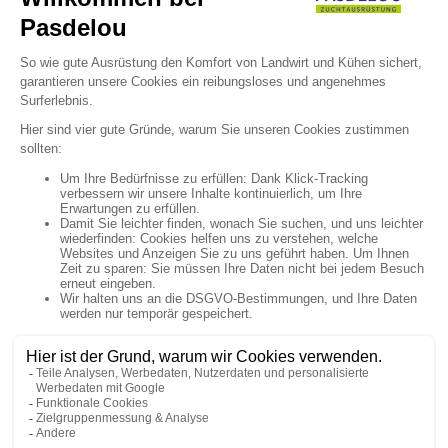

Newsletter Anmeldung

Uns folgen


Artikel

Unternehmen

Ihr Konto

Shop-Einstellungen