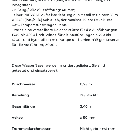
inbegriffen),
• Ø Saug-/ Rückflussöffnung: 40 mm;
- einer PREVOST-Aufrollvorrichtung aus Metall mit einem 15 m
Ø 15x21 (inn./auß.) Schlauch, der maximal 10 bar Druck und
60°C Temperatur ertragen kann.
- Vorne eine verstellbare Deichselstütze für die Ausführungen
1500 bis 3200 l, mit Winde für die Ausführungen 4400 bis
6200 l und hydraulisch mit Pumpe und serienmäßiger Reserve
für die Ausführung 8000 l.
Diese Wasserfässer werden montiert geliefert. Sie sind
getestet und einsatzbereit.
Durchmesser
0,95 m
Bereifung
195 R14 6tr
Gesamtlänge
3,40 m
Achse
⧄ 50 mm
Trommeldurchmesser
Nicht gebremst mm