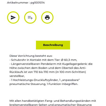
Artikelnummer :
pg1001014
send
playlist_add
print
Partager par mail
Ajouter à la liste
Imprimer
Beschreibung
Diese Vorrichtung besteht aus:
- Schubrohr in Kontakt mit dem Tier: Ø 60,3 mm,
- Längenverstellbaren Pendelarm mit Kugellagergelenk: die
Höhe zwischen dem Boden und dem Oberteil des Anti-
Rücklaufs ist von 710 bis 1110 mm (in 100-mm-Schritten)
verstellbar,
- 1 Hochleistungs-Druckluftzylinder, 1 „anpassbare“
pneumatische Steuerung, 1 Funktion Inbegriffen.
Mit allen handbetätigten Fang- und Behandlungsständen mit
breitenverstellbaren Seiten und pneumatischer Steuerung