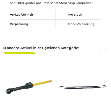
oder intelligenter pneumatischer Steuerung kompatibel.
Verkaufseinheit
Pro Stück
Verpackung
Ohne Verpackung
10 andere Artikel in der gleichen Kategorie:
Zurück
keyboard_arrow_left
Weite
keyboard_arrow_right