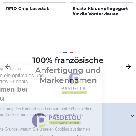
RFID Chip-Lesestab
Ersatz-Klauenpflegegurt
für die Vorderklauen
100% französische
Zurück
arrow_back
Weite
arrow_forward
Anfertigung und
Markennamen
