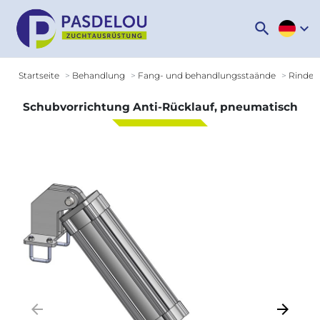
search
expand_more
Startseite
Behandlung
Fang- und behandlungsstaände
Rinder
Schubvorrichtung Anti-Rücklauf, pneumatisch
arrow_backward
arrow_forward
Zurück
Weiter