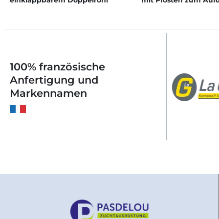
einklappbarem Doppelrohr
mit Pfosten zum Auf
100% französische
Anfertigung und
Markennamen