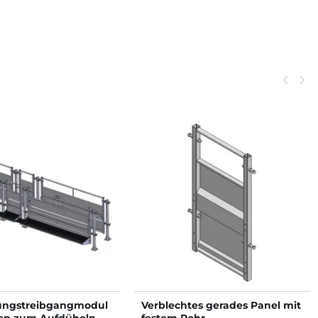
Zurück
keyboard_arrow_left
Weit
keyboard_arrow_right
ungstreibgangmodul
Verblechtes gerades Panel mit