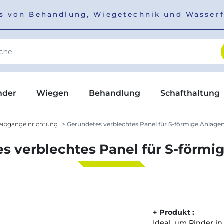
ers von Behandlung, Wiegetechnik und Wasser
nder
Wiegen
Behandlung
Schafthaltung
eibgangeinrichtung
Gerundetes verblechtes Panel für S-förmige Anlage
s verblechtes Panel für S-förmi
+ Produkt :
Ideal, um Rinder i