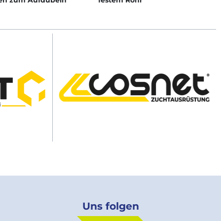
ten zum Aufdübeln
festem Rohr
Uns folgen