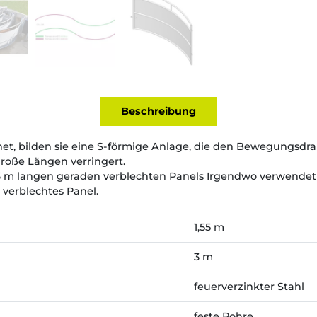
Beschreibung
t, bilden sie eine S-förmige Anlage, die den Bewegungsdran
große Längen verringert.
 3 m langen geraden verblechten Panels Irgendwo verwendet
 verblechtes Panel.
1,55 m
3 m
feuerverzinkter Stahl
feste Rohre