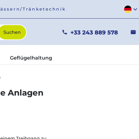
expand_more
fässern/Tränketechnik
+33 243 889 578
phone
mail
Geflügelhaltung
n
ge Anlagen
n einem Treibgang zu