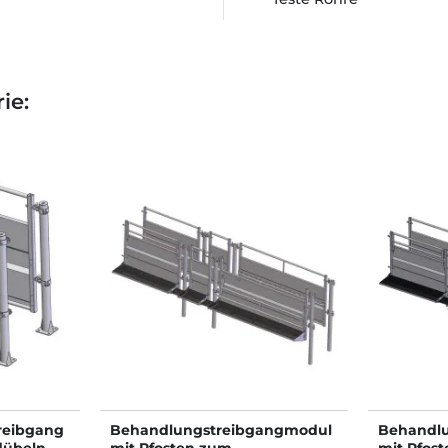
ie:
reibgang
Behandlungstreibgangmodul
Behandl