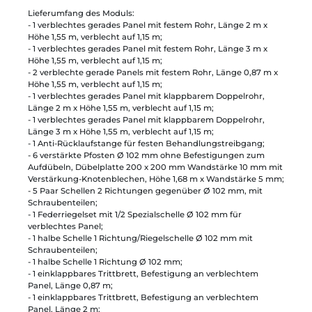
Lieferumfang des Moduls:
- 1 verblechtes gerades Panel mit festem Rohr, Länge 2 m x
Höhe 1,55 m, verblecht auf 1,15 m;
- 1 verblechtes gerades Panel mit festem Rohr, Länge 3 m x
Höhe 1,55 m, verblecht auf 1,15 m;
- 2 verblechte gerade Panels mit festem Rohr, Länge 0,87 m x
Höhe 1,55 m, verblecht auf 1,15 m;
- 1 verblechtes gerades Panel mit klappbarem Doppelrohr,
Länge 2 m x Höhe 1,55 m, verblecht auf 1,15 m;
- 1 verblechtes gerades Panel mit klappbarem Doppelrohr,
Länge 3 m x Höhe 1,55 m, verblecht auf 1,15 m;
- 1 Anti-Rücklaufstange für festen Behandlungstreibgang;
- 6 verstärkte Pfosten Ø 102 mm ohne Befestigungen zum
Aufdübeln, Dübelplatte 200 x 200 mm Wandstärke 10 mm mit
Verstärkung-Knotenblechen, Höhe 1,68 m x Wandstärke 5 mm;
- 5 Paar Schellen 2 Richtungen gegenüber Ø 102 mm, mit
Schraubenteilen;
- 1 Federriegelset mit 1/2 Spezialschelle Ø 102 mm für
verblechtes Panel;
- 1 halbe Schelle 1 Richtung/Riegelschelle Ø 102 mm mit
Schraubenteilen;
- 1 halbe Schelle 1 Richtung Ø 102 mm;
- 1 einklappbares Trittbrett, Befestigung an verblechtem
Panel, Länge 0,87 m;
- 1 einklappbares Trittbrett, Befestigung an verblechtem
Panel, Länge 2 m;