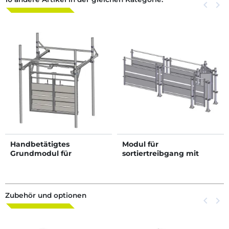
Zurück
keyboard_arrow_left
Weite
keyboard_arrow_right
Handbetätigtes
Modul für
Grundmodul für
sortiertreibgang mit
Treibgang mit
Pfosten zum Aufdübeln
Schubvorrichtung
Zubehör und optionen
Zurück
keyboard_arrow_left
Weite
keyboard_arrow_right