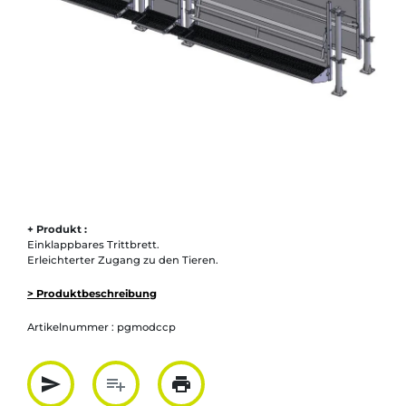
+ Produkt :
Einklappbares Trittbrett.
Erleichterter Zugang zu den Tieren.
> Produktbeschreibung
Artikelnummer :
pgmodccp
send
playlist_add
print