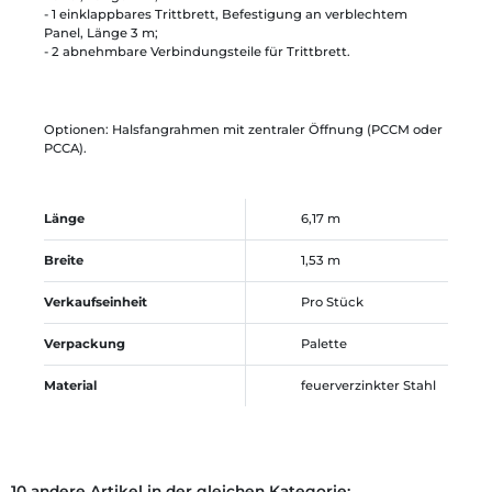
- 1 einklappbares Trittbrett, Befestigung an verblechtem
Panel, Länge 3 m;
- 2 abnehmbare Verbindungsteile für Trittbrett.
Optionen: Halsfangrahmen mit zentraler Öffnung (PCCM oder
PCCA).
Länge
6,17 m
Breite
1,53 m
Verkaufseinheit
Pro Stück
Verpackung
Palette
Material
feuerverzinkter Stahl
10 andere Artikel in der gleichen Kategorie: