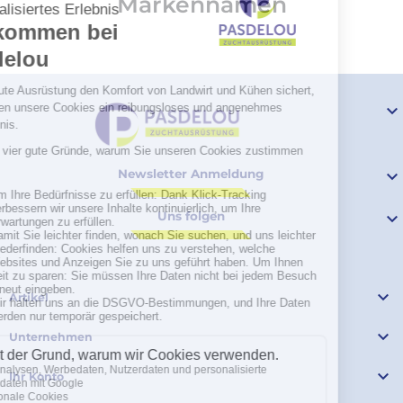
Markennamen

Newsletter Anmeldung

Uns folgen


Artikel

Unternehmen

Ihr Konto