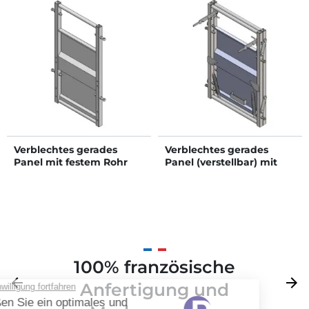
Verblechtes gerades
Verblechtes gerades
Panel mit festem Rohr
Panel (verstellbar) mit
festem Rohr
100% französische
Zurück
arrow_back
Weite
arrow_forward
Anfertigung und