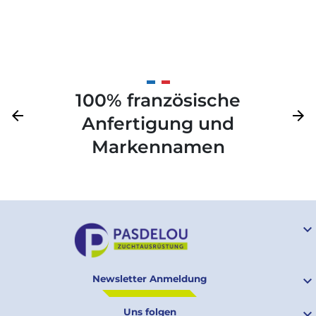
100% französische
Zurück
arrow_back
Weite
arrow_forward
Anfertigung und
Markennamen

Newsletter Anmeldung

Uns folgen
