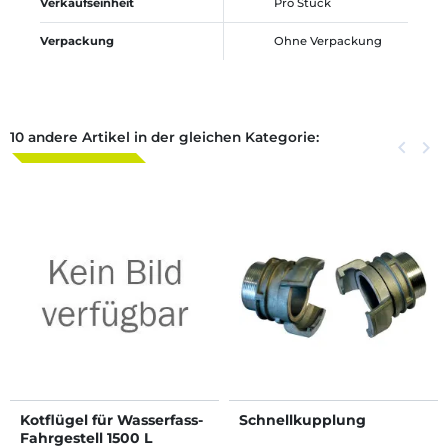
Verkaufseinheit
Pro Stück
Verpackung
Ohne Verpackung
10 andere Artikel in der gleichen Kategorie:
Zurück
keyboard_arrow_left
Weite
keyboard_arrow_right
Kotflügel für Wasserfass-
Schnellkupplung
Fahrgestell 1500 L