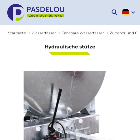
search
expand_more
Startseite
Wasserfässer
Fahrbare Wasserfässer
Zubehör und Op
Hydraulische stütze