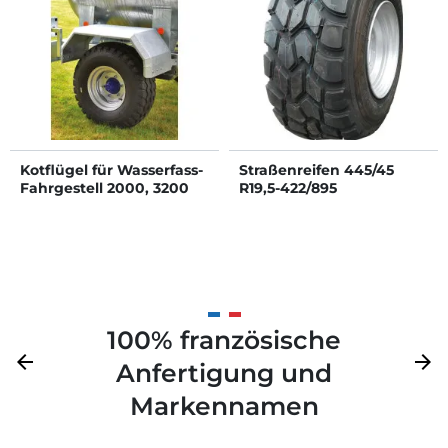
Kotflügel für Wasserfass-
Straßenreifen 445/45
Fahrgestell 2000, 3200
R19,5-422/895
und 4400 L
100% französische
Zurück
arrow_back
Weite
arrow_forward
Anfertigung und
Markennamen