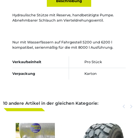
Beschreibung
Hydraulische Stütze mit Reserve, handbetätigte Pumpe.
Abnehmbarer Schlauch am Vierteldrehungsventil.
Nur mit Wasserfässern auf Fahrgestell 5200 und 6200 l
kompatibel, serienmäßig für die mit 8000 l Ausführung.
Verkaufseinheit
Pro Stück
Verpackung
Karton
10 andere Artikel in der gleichen Kategorie:
Zurück
keyboard_arrow_left
Weite
keyboard_arrow_right