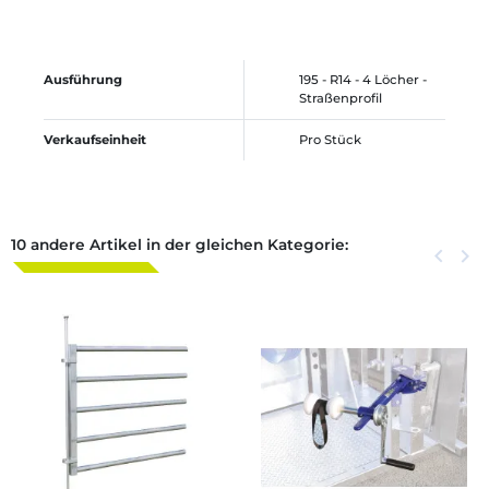
Ausführung
195 - R14 - 4 Löcher -
Straßenprofil
Verkaufseinheit
Pro Stück
10 andere Artikel in der gleichen Kategorie:
Zurück
keyboard_arrow_left
Weite
keyboard_arrow_right