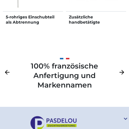
5-rohriges Einschubteil
Zusätzliche
als Abtrennung
handbetätigte
vorderfuβwinde
100% französische
Zurück
arrow_back
Weite
arrow_forward
Anfertigung und
Markennamen
