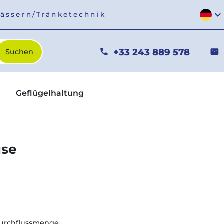
expand_more
fässern/Tränketechnik
+33 243 889 578
phone
mail
Geflügelhaltung
use
Durchflussmenge.