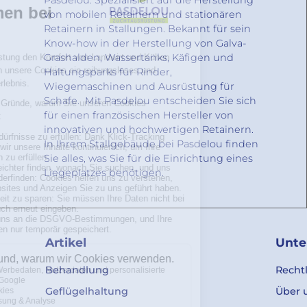
Pasdelou. Spezialisiert auf die Herstellung
von mobilen Retainern und stationären
Retainern in Stallungen. Bekannt für sein
Know-how in der Herstellung von Galva-
Grashalden, Wassertanks, Käfigen und
Haltungsparks für Rinder,
Wiegemaschinen und Ausrüstung für
Schafe. Mit Pasdelou entscheiden Sie sich
für einen französischen Hersteller von
innovativen und hochwertigen Retainern.
In Ihrem Stallgebäude bei Pasdelou finden
Sie alles, was Sie für die Einrichtung eines
Liegeplatzes benötigen.
Artikel
Unt
Behandlung
Recht
Geflügelhaltung
Über 