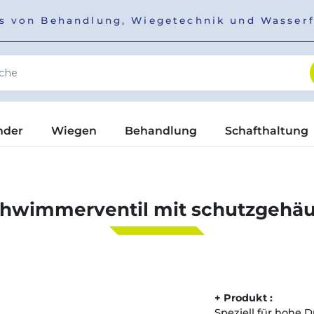
ers von Behandlung, Wiegetechnik und Wasser
nder
Wiegen
Behandlung
Schafthaltung
hwimmerventil mit schutzgehä
+ Produkt :
Speziell für hohe 