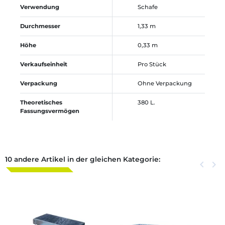
Verwendung
Schafe
Durchmesser
1,33 m
Höhe
0,33 m
Verkaufseinheit
Pro Stück
Verpackung
Ohne Verpackung
Theoretisches
380 L.
Fassungsvermögen
10 andere Artikel in der gleichen Kategorie:
Zurück
keyboard_arrow_left
Weite
keyboard_arrow_right