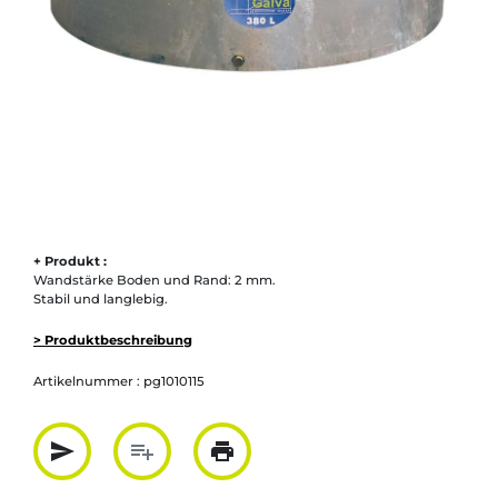
+ Produkt :
Wandstärke Boden und Rand: 2 mm.
Stabil und langlebig.
> Produktbeschreibung
Artikelnummer :
pg1010115
send
playlist_add
print
Partager par mail
Ajouter à la liste
Imprimer