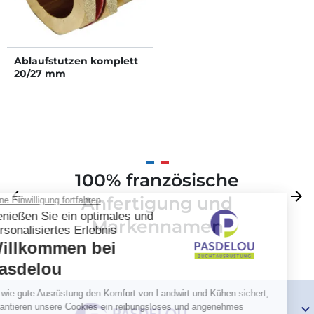
Ablaufstutzen komplett
20/27 mm
100% französische
Zurück
arrow_back
Weite
arrow_forward
Anfertigung und
Markennamen
