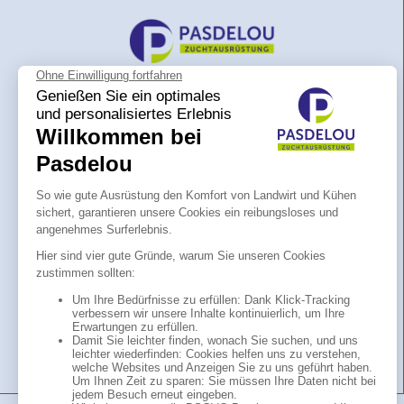
Pasdelou ist eine Marke der Firma SAS
Pasdelou. Spezialisiert auf die Herstellung
von mobilen Retainern und stationären
Retainern in Stallungen. Bekannt für sein
Know-how in der Herstellung von Galva-
Grashalden, Wassertanks, Käfigen und
Haltungsparks für Rinder,
Wiegemaschinen und Ausrüstung für
Schafe. Mit Pasdelou entscheiden Sie sich
für einen französischen Hersteller von
innovativen und hochwertigen Retainern.
In Ihrem Stallgebäude bei Pasdelou finden
Sie alles, was Sie für die Einrichtung eines
Liegeplatzes benötigen.