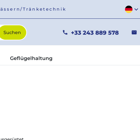
expand_more
fässern/Tränketechnik
+33 243 889 578
phone
mail
Geflügelhaltung
sgerüstet.