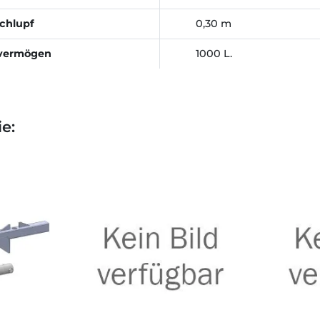
chlupf
0,30 m
svermögen
1000 L.
e: