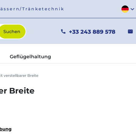
expand_more
fässern/Tränketechnik
+33 243 889 578
phone
mail
Geflügelhaltung
 verstellbarer Breite
er Breite
ibung