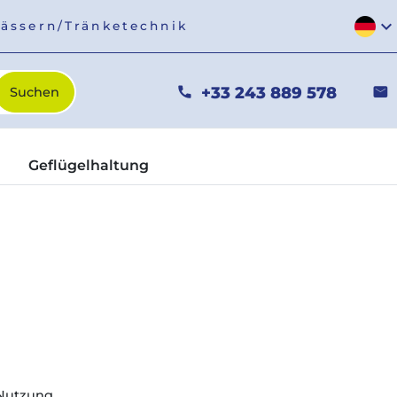
expand_more
fässern/Tränketechnik
+33 243 889 578
phone
mail
Geflügelhaltung
 Nutzung.