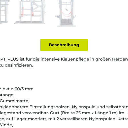
Beschreibung
TI’PLUS ist für die intensive Klauenpflege in großen Herde
u desinfizieren.
zinkt ⧄ 60/3 mm,
stange,
h-Gummimatte,
inklappbarem Einstellungsbolzen, Nylonspule und selbstbre
legestand verwendbar. Gurt (Breite 25 mm x Länge 1 m) im L
nge, auf Lager montiert, mit 2 verstellbaren Nylonspulen. Ket
Winde,