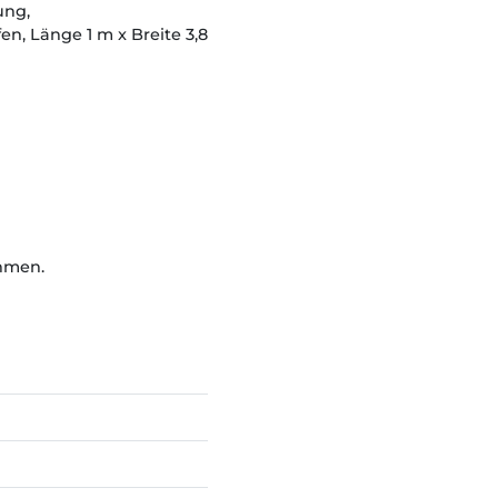
ung,
n, Länge 1 m x Breite 3,8
ahmen.