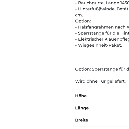
- Bauchgurte, Länge 1450
- Hinterfußβwinde, Betät
cm,
Option:
- Halsfangrahmen nach W
- Sperrstange für die Hi
- Elektrischer Klauenpfl
- Wiegeeinheit-Paket.
Option: Sperrstange für
Wird ohne Tür geliefert.
Höhe
Länge
Breite