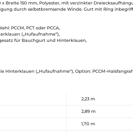
 x Breite 150 mm, Polyester, mit verzinkter Dreiecksaufhäng
igung durch selbstbremsende Winde. Gurt mit Ring inbegriffe
ahl: PCCM, PCT oder PCCA,
nterklauen („Hufaufnahme“),
egesatz für Bauchgurt und Hinterklauen,
 die Hinterklauen („Hufaufnahme“), Option: PCCM-Halsfangr
2,23 m
2,89 m
1,70 m