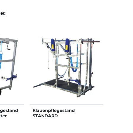
e:
egestand
Klauenpflegestand
tter
STANDARD