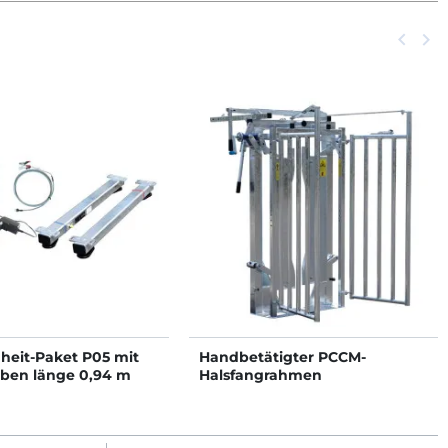
Zurück
keyboard_arrow_left
Weit
keyboard_arrow_right
heit-Paket P05 mit
Handbetätigter PCCM-
ben länge 0,94 m
Halsfangrahmen