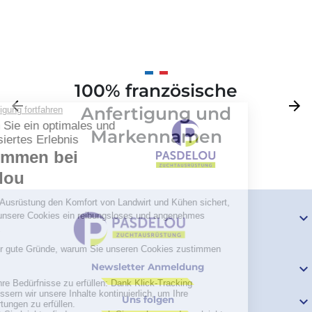
100% französische
Zurück
arrow_back
Weite
arrow_forward
Anfertigung und
Markennamen

Newsletter Anmeldung

Uns folgen
