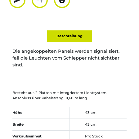
send
playlist_add
print
Partager par mail
Ajouter à la liste
Imprimer
Beschreibung
Die angekoppelten Panels werden signalisiert,
fall die Leuchten vom Schlepper nicht sichtbar
sind.
Besteht aus 2 Platten mit integriertem Lichtsystem.
Anschluss über Kabelstrang, 11,60 m lang.
Höhe
43 cm
Breite
43 cm
Verkaufseinheit
Pro Stück