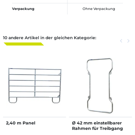
Verpackung
Ohne Verpackung
10 andere Artikel in der gleichen Kategorie:
Zurück
keyboard_arrow_left
Weite
keyboard_arrow_right
2,40 m Panel
Ø 42 mm einstellbarer
Rahmen für Treibgang