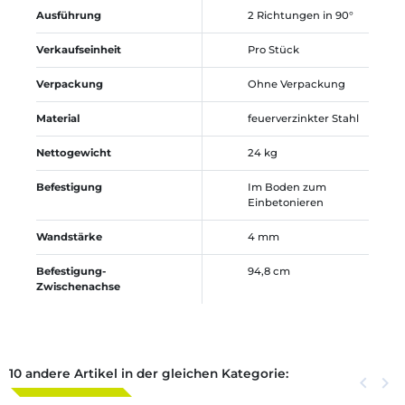
Ausführung
2 Richtungen in 90°
Verkaufseinheit
Pro Stück
Verpackung
Ohne Verpackung
Material
feuerverzinkter Stahl
Nettogewicht
24 kg
Befestigung
Im Boden zum
Einbetonieren
Wandstärke
4 mm
Befestigung-
94,8 cm
Zwischenachse
10 andere Artikel in der gleichen Kategorie:
Zurück
keyboard_arrow_left
Weite
keyboard_arrow_right