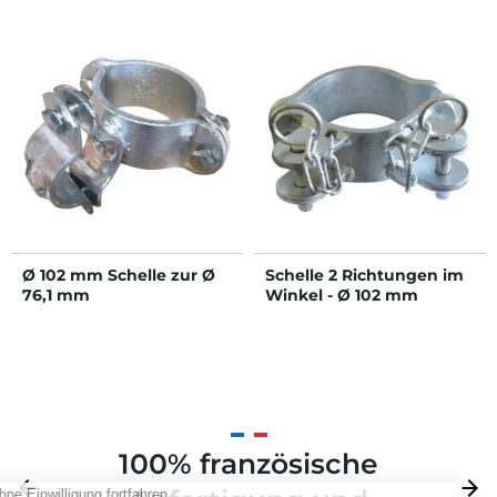
Ø 102 mm Schelle zur Ø
Schelle 2 Richtungen im
76,1 mm
Winkel - Ø 102 mm
Rohrbefestigung
100% französische
Zurück
arrow_back
Weite
arrow_forward