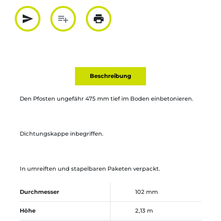
send
playlist_add
print
Partager par mail
Ajouter à la liste
Imprimer
Beschreibung
Den Pfosten ungefähr 475 mm tief im Boden einbetonieren.
Dichtungskappe inbegriffen.
In umreiften und stapelbaren Paketen verpackt.
Durchmesser
102 mm
Höhe
2,13 m