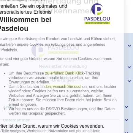
Anfertigung und
Markennamen

Newsletter Anmeldung

Uns folgen


Artikel

Unternehmen