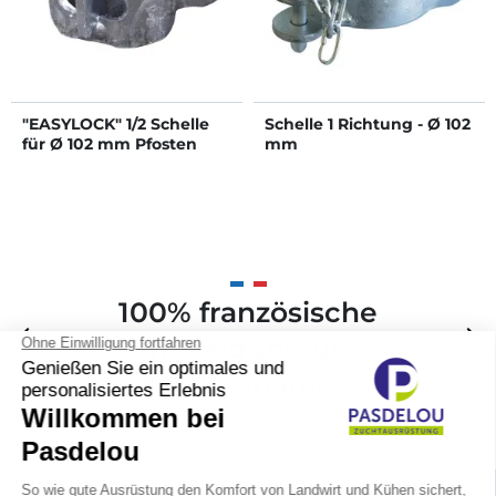
"EASYLOCK" 1/2 Schelle
Schelle 1 Richtung - Ø 102
für Ø 102 mm Pfosten
mm
100% französische
Zurück
arrow_back
Weite
arrow_forward
Anfertigung und
Markennamen