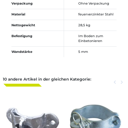
Verpackung
Ohne Verpackung
Material
feuerverzinkter Stahl
Nettogewicht
28,5 kg
Befestigung
Im Boden zum
Einbetonieren
Wandstärke
5 mm
10 andere Artikel in der gleichen Kategorie:
Zurück
keyboard_arrow_left
Weite
keyboard_arrow_right